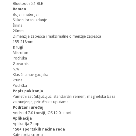
Bluetooth 5.1 BLE
Remen
Boje i materijali
Silikon, brzo izdanje
Širina
20mm
Dimenzije zapešća i maksimalne dimenzije zapešća
155-218mm
Drugi
Mikrofon
Podrška
Govornik
N/A
Klasična navigacijska
kruna
Podrška
Popis pakiranja
Pametni sat (uključujući standardni remen), magnetska baza
za punjenje, priručnik s uputama
Podržani uređaji
Android 7.0 i noviji, iOS 12.0 i noviji
Aplikacija
Aplikacija Zepp
150+ sportskih načina rada
Kategorija sporta