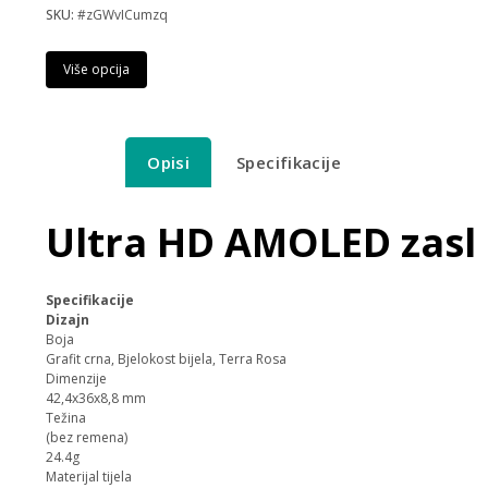
SKU:
#zGWvICumzq
Više opcija
Opisi
Specifikacije
Ultra HD AMOLED zasl
Specifikacije
Dizajn
Boja
Grafit crna, Bjelokost bijela, Terra Rosa
Dimenzije
42,4x36x8,8 mm
Težina
(bez remena)
24.4g
Materijal tijela