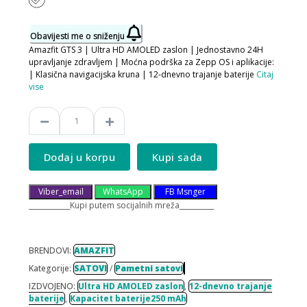
Obavijesti me o sniženju
Amazfit GTS 3 | Ultra HD AMOLED zaslon | Jednostavno 24H
upravljanje zdravljem | Moćna podrška za Zepp OS i aplikacije:
| Klasična navigacijska kruna | 12-dnevno trajanje baterije
Citaj
vise
Dodaj u korpu
Kupi sada
Viber_email
WhatsApp
FB Msnger
____________Kupi putem socijalnih mreža__________
BRENDOVI:
AMAZFIT
Kategorije:
SATOVI
/
Pametni satovi
IZDVOJENO:
Ultra HD AMOLED zaslon
,
12-dnevno trajanje
baterije
,
Kapacitet baterije250 mAh