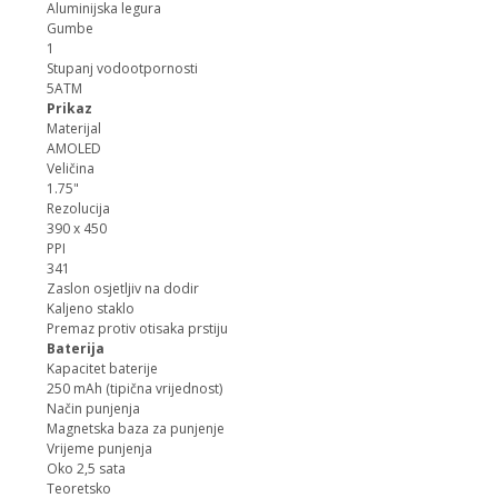
Aluminijska legura
Gumbe
1
Stupanj vodootpornosti
5ATM
Prikaz
Materijal
AMOLED
Veličina
1.75"
Rezolucija
390 x 450
PPI
341
Zaslon osjetljiv na dodir
Kaljeno staklo
Premaz protiv otisaka prstiju
Baterija
Kapacitet baterije
250 mAh (tipična vrijednost)
Način punjenja
Magnetska baza za punjenje
Vrijeme punjenja
Oko 2,5 sata
Teoretsko