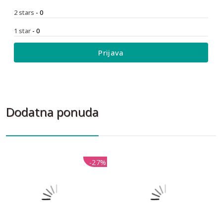
2 stars
- 0
1 star
- 0
Prijava
Dodatna ponuda
-27%
-27%