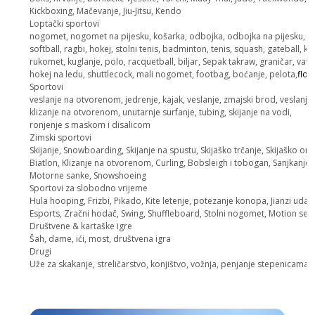
Kickboxing, Mačevanje, Jiu-Jitsu, Kendo
Loptački sportovi
nogomet, nogomet na pijesku, košarka, odbojka, odbojka na pijesku, be
softball, ragbi, hokej, stolni tenis, badminton, tenis, squash, gateball, kri
rukomet, kuglanje, polo, racquetball, biljar, Sepak takraw, graničar, vat
hokej na ledu, shuttlecock, mali nogomet, footbag, boćanje, pelota,
floo
Sportovi
veslanje na otvorenom, jedrenje, kajak, veslanje, zmajski brod, veslanje,
klizanje na otvorenom, unutarnje surfanje, tubing, skijanje na vodi,
ronjenje s maskom i disalicom
Zimski sportovi
Skijanje, Snowboarding, Skijanje na spustu, Skijaško trčanje, Skijaško orij
Biatlon, Klizanje na otvorenom, Curling, Bobsleigh i tobogan, Sanjkanje,
Motorne sanke, Snowshoeing
Sportovi za slobodno vrijeme
Hula hooping, Frizbi, Pikado, Kite letenje, potezanje konopa, Jianzi udar
Esports, Zračni hodač, Swing, Shuffleboard, Stolni nogomet, Motion sen
Društvene & kartaške igre
Šah, dame, ići, most, društvena igra
Drugi
Uže za skakanje, streličarstvo, konjištvo, vožnja, penjanje stepenicama