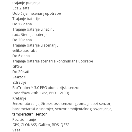
trajanje punjenja
Cca 2 sata
Uobičajeni scenarij upotrebe
Trajanje baterije
Do 12 dana
Trajanje baterije u načinu
rada štednje baterije
Do 20 dana
Trajanje baterije u scenariju
velike uporabe
Do 6 dana
Trajanje baterije scenarija kontinuirane uporabe
GPS-a
Do 20 sati
Senzori
Zdravlje
BioTracker™ 3.0 PPG biometrijski senzor
(podržava kisik u krvi, 6PD + 2LED)
Kretanje
Senzor ubrzanja, žiroskopski senzor, geomagnetski senzor,
barometarski visinomjer, senzor ambijentalnog osvjetljenja,
temperaturni senzor
Pozicioniranje
GPS, GLONASS, Galileo, BDS, QZSS
Veza