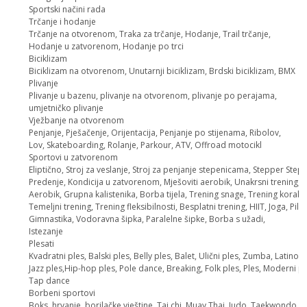
Sportski načini rada
Trčanje i hodanje
Trčanje na otvorenom, Traka za trčanje, Hodanje, Trail trčanje,
Hodanje u zatvorenom, Hodanje po trci
Biciklizam
Biciklizam na otvorenom, Unutarnji biciklizam, Brdski biciklizam, BMX
Plivanje
Plivanje u bazenu, plivanje na otvorenom, plivanje po perajama,
umjetničko plivanje
Vježbanje na otvorenom
Penjanje, Pješačenje, Orijentacija, Penjanje po stijenama, Ribolov,
Lov, Skateboarding, Rolanje, Parkour, ATV, Offroad motocikl
Sportovi u zatvorenom
Eliptično, Stroj za veslanje, Stroj za penjanje stepenicama, Stepper Step
Predenje, Kondicija u zatvorenom, Mješoviti aerobik, Unakrsni trening,
Aerobik, Grupna kalistenika, Borba tijela, Trening snage, Trening koraka
Temeljni trening, Trening fleksibilnosti, Besplatni trening, HIIT, Joga, Pilat
Gimnastika, Vodoravna šipka, Paralelne šipke, Borba s užadi,
Istezanje
Plesati
Kvadratni ples, Balski ples, Belly ples, Balet, Ulični ples, Zumba, Latino p
Jazz ples,Hip-hop ples, Pole dance, Breaking, Folk ples, Ples, Moderni pl
Tap dance
Borbeni sportovi
Boks, hrvanje, borilačke vještine, Tai chi, Muay Thai, Judo, Taekwondo,,