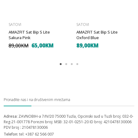
SATOVI
SATOVI
AMAZFIT Sat Bip S Lite
AMAZFIT Sat Bip S Lite
Sakura Pink
Oxford Blue
65,00KM
89,00KM
89,00KM
Pronađite nas i na društvenim mrežama
Adresa:
ZAVNOBIH-a 7/IV/20 75000 Tuzla, Opcinski sud u Tuzli broj: 032-0-
Reg-21-001778 Porezni broj: MSB: 32-01-0251-20 ID broj: 4210478130006
PDV broj : 210478130006
Telefon:
tel: +387 62 566 007