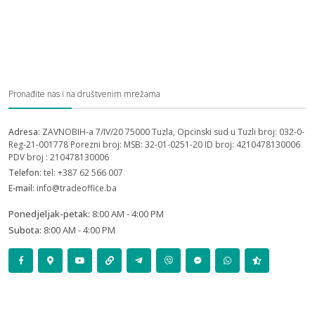
Pronađite nas i na društvenim mrežama
Adresa:
ZAVNOBIH-a 7/IV/20 75000 Tuzla, Opcinski sud u Tuzli broj: 032-0-
Reg-21-001778 Porezni broj: MSB: 32-01-0251-20 ID broj: 4210478130006
PDV broj : 210478130006
Telefon:
tel: +387 62 566 007
E-mail:
info@tradeoffice.ba
Ponedjeljak-petak:
8:00 AM - 4:00 PM
Subota:
8:00 AM - 4:00 PM