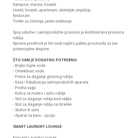
Kampovi, marine, hosteli
Hoteli, hosteli, apartmani, obiteljski smještaj...
Restorani
Tvrtke za čišćenje, javne institucije
Spoj uslužne i samoposlužne praonice je kombinirana praonica
rublja.
Njezina prednost je što nudi najširu paletu proizvoda za sve
potencijalne skupine.
ŠTO VAM JE DODATNO POTREBNO
- Bojler tople vode
- Omekšivač vode
- Police za slaganje gotovog rublja
- Kasa i fiskalizacija samoposlužnih aparata
- Podna vaga
- Kolica za mokro i suho rublje
- Stol za slaganje rublja kod valjka
- Stol za slaganje rublja za stranke
- Stolice ili sofa
- Aparat za kavu - opcija
SMART LAUNDRY LOUNGE
Koncept Laundry Lounge