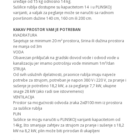
uređaje od 15 kg odnosno 14 kg.
Sušilice rublja dostupne su kapacitetom 14 i u PLINSKOJ
varijanti, a valjak za peglanje može se naručiti sa radnom
površinom dužine 140 cm, 160 cm ili 200 cm.
KAKAV PROSTOR VAM JE POTREBAN
KVADRATURA
Savjetuje se minimum 20 m² prostora, širina ili dužina prostora
ne manja od 3m
VODA
Obavezan priključak na gradski dovod vode i odvod vode u
kanalizaciju jer imamo potrošnju vode minimum 1m³/dan
STRUJA
Od svih uslužnih djelatnosti, praonice rublja imaju najveće
potrebe za strujom, potreban je napon 380 V i 220 V, za pranje i
sušenje je potrebno 18,2 kW, a za peglanje 7,7 kW, ukupne
snage 28 kW (ako radi sve istovremeno)
VENTILACIJA
Prostor sa mogućnosti odvoda zraka 2xØ100 mm iz prostora
za sušilice rublja
PLIN
Sušilice se mogu naručiti u PLINSKOJ varijanti kapacitetom od
14kg, što smanjuje zahtjev za strujom za pranje i sušenje s 18,2
kW na 8,2 kW, plin može biti prirodan ili ukapljeni