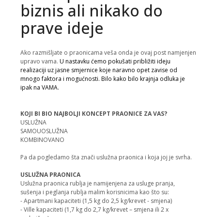
biznis ali nikako do
prave ideje
Ako razmišljate o praonicama veša onda je ovaj post namjenjen
upravo vama.
U nastavku ćemo pokušati približiti ideju
realizaciji uz jasne smjernice koje naravno opet zavise od
mnogo faktora i mogućnosti. Bilo kako bilo krajnja odluka je
ipak na VAMA.
KOJI BI BIO NAJBOLJI KONCEPT PRAONICE ZA VAS?
USLUŽNA
SAMOUOSLUŽNA
KOMBINOVANO
Pa da pogledamo šta znači uslužna praonica i koja joj je svrha.
USLUŽNA PRAONICA
Uslužna praonica rublja je namijenjena za usluge pranja,
sušenja i peglanja rublja malim korisnicima kao što su:
- Apartmani kapaciteti (1,5 kg do 2,5 kg/krevet - smjena)
- Ville kapaciteti (1,7 kg do 2,7 kg/krevet – smjena ili 2 x