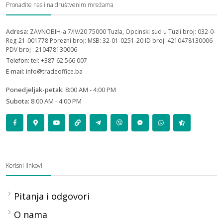
Pronađite nas i na društvenim mrežama
Adresa:
ZAVNOBIH-a 7/IV/20 75000 Tuzla, Opcinski sud u Tuzli broj: 032-0-
Reg-21-001778 Porezni broj: MSB: 32-01-0251-20 ID broj: 4210478130006
PDV broj : 210478130006
Telefon:
tel: +387 62 566 007
E-mail:
info@tradeoffice.ba
Ponedjeljak-petak:
8:00 AM - 4:00 PM
Subota:
8:00 AM - 4:00 PM
Korisni linkovi
Pitanja i odgovori
O nama