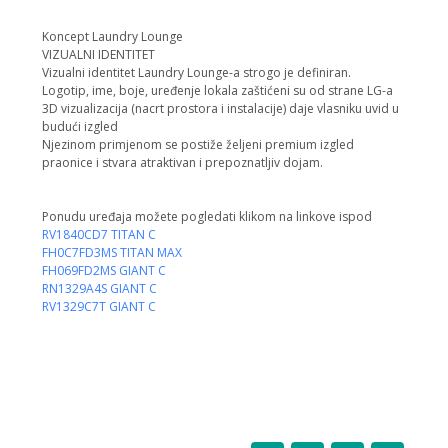
Koncept Laundry Lounge
VIZUALNI IDENTITET
Vizualni identitet Laundry Lounge-a strogo je definiran.
Logotip, ime, boje, uređenje lokala zaštićeni su od strane LG-a
3D vizualizacija (nacrt prostora i instalacije) daje vlasniku uvid u
budući izgled
Njezinom primjenom se postiže željeni premium izgled
praonice i stvara atraktivan i prepoznatljiv dojam.
Ponudu uređaja možete pogledati klikom na linkove ispod
RV1840CD7 TITAN C
FH0C7FD3MS TITAN MAX
FH069FD2MS GIANT C
RN1329A4S GIANT C
RV1329C7T GIANT C