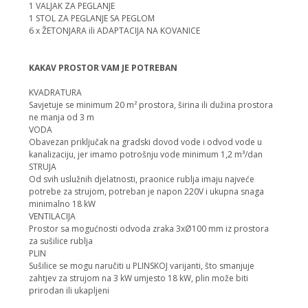
1 VALJAK ZA PEGLANJE
1 STOL ZA PEGLANJE SA PEGLOM
6 x ŽETONJARA ili ADAPTACIJA NA KOVANICE
KAKAV PROSTOR VAM JE POTREBAN
KVADRATURA
Savjetuje se minimum 20 m² prostora, širina ili dužina prostora
ne manja od 3 m
VODA
Obavezan priključak na gradski dovod vode i odvod vode u
kanalizaciju, jer imamo potrošnju vode minimum 1,2 m³/dan
STRUJA
Od svih uslužnih djelatnosti, praonice rublja imaju najveće
potrebe za strujom, potreban je napon 220V i ukupna snaga
minimalno 18 kW
VENTILACIJA
Prostor sa mogućnosti odvoda zraka 3xØ100 mm iz prostora
za sušilice rublja
PLIN
Sušilice se mogu naručiti u PLINSKOJ varijanti, što smanjuje
zahtjev za strujom na 3 kW umjesto 18 kW, plin može biti
prirodan ili ukapljeni