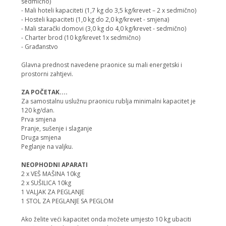
sedmično)
- Mali hoteli kapaciteti (1,7 kg do 3,5 kg/krevet – 2 x sedmično)
- Hosteli kapaciteti (1,0 kg do 2,0 kg/krevet - smjena)
- Mali starački domovi (3,0 kg do 4,0 kg/krevet - sedmično)
- Charter brod (10 kg/krevet 1x sedmično)
- Građanstvo
Glavna prednost navedene praonice su mali energetski i
prostorni zahtjevi.
ZA POČETAK....
Za samostalnu uslužnu praonicu rublja minimalni kapacitet je
120 kg/dan.
Prva smjena
Pranje, sušenje i slaganje
Druga smjena
Peglanje na valjku.
NEOPHODNI APARATI
2 x VEŠ MAŠINA 10kg
2 x SUŠILICA 10kg
1 VALJAK ZA PEGLANJE
1 STOL ZA PEGLANJE SA PEGLOM
Ako želite veći kapacitet onda možete umjesto 10 kg ubaciti