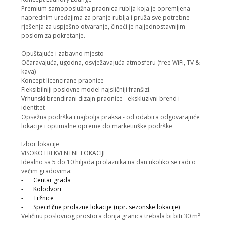
Premium samoposlužna praonica rublja koja je opremljena
naprednim uređajima za pranje rublja i pruža sve potrebne
rješenja za uspješno otvaranje, čineći je najjednostavnijim
poslom za pokretanje.
Opuštajuće i zabavno mjesto
Očaravajuća, ugodna, osvježavajuća atmosferu (free WiFi, TV &
kava)
Koncept licencirane praonice
Fleksibilniji poslovne model najsličniji franšizi.
Vrhunski brendirani dizajn praonice - ekskluzivni brend i
identitet
Opsežna podrška i najbolja praksa - od odabira odgovarajuće
lokacije i optimalne opreme do marketinške podrške
Izbor lokacije
VISOKO FREKVENTNE LOKACIJE
Idealno sa 5 do 10 hiljada prolaznika na dan ukoliko se radi o
većim gradovima:
-
Centar grada
-
Kolodvori
-
Tržnice
-
Specifične prolazne lokacije (npr. sezonske lokacije)
Veličinu poslovnog prostora donja granica trebala bi biti 30 m²