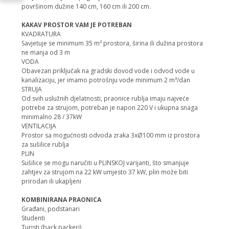
površinom dužine 140 cm, 160 cm ili 200 cm.
KAKAV PROSTOR VAM JE POTREBAN
KVADRATURA
Savjetuje se minimum 35 m² prostora, širina ili dužina prostora
ne manja od 3 m
VODA
Obavezan priključak na gradski dovod vode i odvod vode u
kanalizaciju, jer imamo potrošnju vode minimum 2 m³/dan
STRUJA
Od svih uslužnih djelatnosti, praonice rublja imaju najveće
potrebe za strujom, potreban je napon 220 V i ukupna snaga
minimalno 28 / 37kW
VENTILACIJA
Prostor sa mogućnosti odvoda zraka 3xØ100 mm iz prostora
za sušilice rublja
PLIN
Sušilice se mogu naručiti u PLINSKOJ varijanti, što smanjuje
zahtjev za strujom na 22 kW umjesto 37 kW, plin može biti
prirodan ili ukapljeni
KOMBINIRANA PRAONICA
Građani, podstanari
Studenti
Turisti (back packeri)