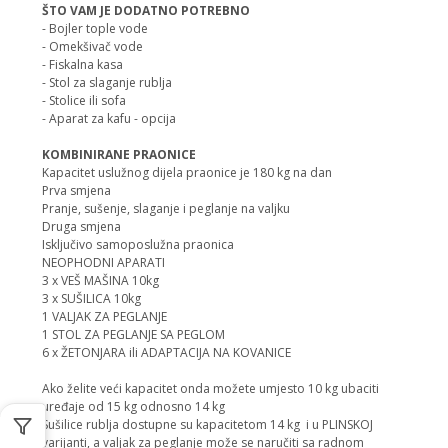
ŠTO VAM JE DODATNO POTREBNO
- Bojler tople vode
- Omekšivač vode
- Fiskalna kasa
- Stol za slaganje rublja
- Stolice ili sofa
- Aparat za kafu - opcija
KOMBINIRANE PRAONICE
Kapacitet uslužnog dijela praonice je 180 kg na dan
Prva smjena
Pranje, sušenje, slaganje i peglanje na valjku
Druga smjena
Isključivo samoposlužna praonica
NEOPHODNI APARATI
3 x VEŠ MAŠINA 10kg
3 x SUŠILICA 10kg
1 VALJAK ZA PEGLANJE
1 STOL ZA PEGLANJE SA PEGLOM
6 x ŽETONJARA ili ADAPTACIJA NA KOVANICE
Ako želite veći kapacitet onda možete umjesto 10 kg ubaciti
uređaje od 15 kg odnosno 14 kg
Sušilice rublja dostupne su kapacitetom 14 kg i u PLINSKOJ
varijanti, a valjak za peglanje može se naručiti sa radnom