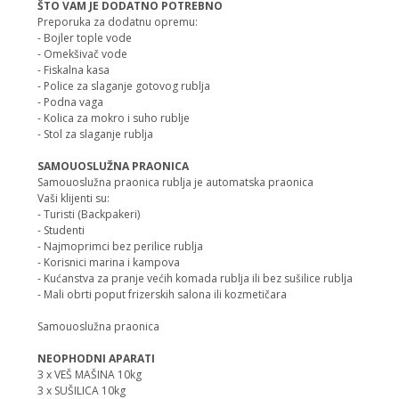
ŠTO VAM JE DODATNO POTREBNO
Preporuka za dodatnu opremu:
- Bojler tople vode
- Omekšivač vode
- Fiskalna kasa
- Police za slaganje gotovog rublja
- Podna vaga
- Kolica za mokro i suho rublje
- Stol za slaganje rublja
SAMOUOSLUŽNA PRAONICA
Samouoslužna praonica rublja je automatska praonica
Vaši klijenti su:
- Turisti (Backpakeri)
- Studenti
- Najmoprimci bez perilice rublja
- Korisnici marina i kampova
- Kućanstva za pranje većih komada rublja ili bez sušilice rublja
- Mali obrti poput frizerskih salona ili kozmetičara
Samouoslužna praonica
NEOPHODNI APARATI
3 x VEŠ MAŠINA 10kg
3 x SUŠILICA 10kg