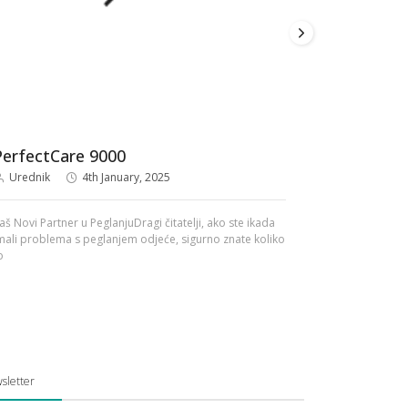
PerfectCare 9000
Vrijeme j
Urednik
4th January, 2025
Urednik
aš Novi Partner u PeglanjuDragi čitatelji, ako ste ikada
Sve što treba
mali problema s peglanjem odjeće, sigurno znate koliko
mašine su neza
o
sletter