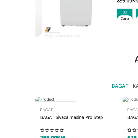
899,00K
00
Dana
BAGAT
K
Nema na stanju
BAGAT
BAGA
BAGAT Sivaca masina Pro Step
BAGA
799,00KM
679