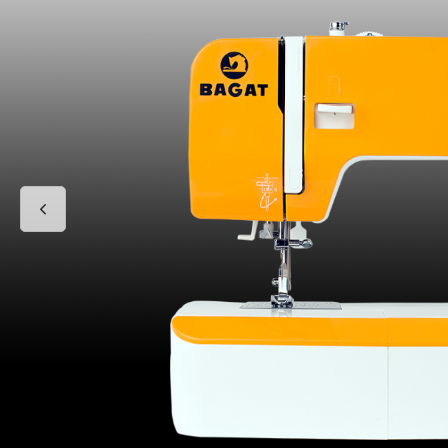
LG Inverter -15°
Grijanje i Hlađenje za 
KM
Prikaži