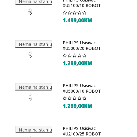
Nema na stanju
WPNEI74ASWIFI
XU5100/10 ROBOT
799,00KM
1.499,00KM
INDESIT Ves masina
PHILIPS Usisivac
Nema na stanju
N
MTWA81484W EU
XU5000/20 ROBOT
619,00KM
1.299,00KM
GORENJE Ves masina
PHILIPS Usisivac
Nema na stanju
WPNEI14ASWIFI
XU5000/10 ROBOT
1.299,00KM
845,00KM
1.199,00KM
GORENJE Ves masina
PHILIPS Usisivac
Nema na stanju
N
Nema na stanju
WNS94A1TWIFI
XU2100/25 ROBOT