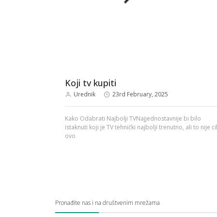
Koji tv kupiti
Urednik
23rd February, 2025
Kako Odabrati Najbolji TVNajjednostavnije bi bilo
istaknuti koji je TV tehnički najbolji trenutno, ali to nije cil
ovo
Pronađite nas i na društvenim mrežama