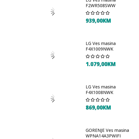
F2WR508SWW
939,00KM
LG Ves masina
F4X1009NWK
1.079,00KM
LG Ves masina
F4X1008NWK
869,00KM
GORENJE Ves masina
WPNA14A3PWIFI