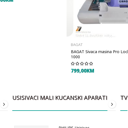
BAGAT
BAGAT Sivaca masina Pro Loc
1000
799,00KM
USISIVACI MALI KUCANSKI APARATI
TV
GORENJE Ves masina
PHILIPS Usisivac