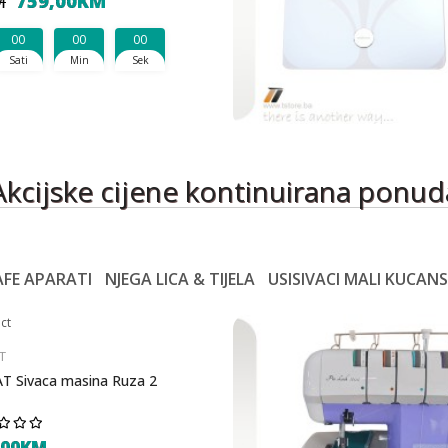
759,00KM
M
00
00
00
Sati
Min
Sek
Akcijske cijene kontinuirana ponud
AFE APARATI
NJEGA LICA & TIJELA
USISIVACI MALI KUCANS
T
T Sivaca masina Ruza 2
,00KM