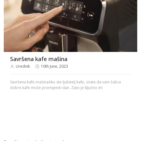
Savršena kafe mašina
Urednik
10th June, 2023
Savršena kafe mašinaAko ste ljubitelj kafe, znate da vam šalica
dobre kafe može promijeniti dan. Zato je ključno im