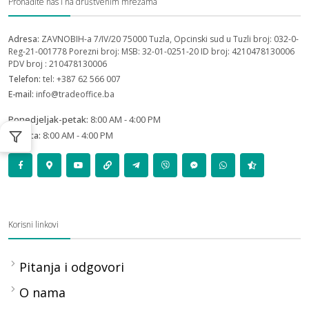
Pronađite nas i na društvenim mrežama
Adresa:
ZAVNOBIH-a 7/IV/20 75000 Tuzla, Opcinski sud u Tuzli broj: 032-0-
Reg-21-001778 Porezni broj: MSB: 32-01-0251-20 ID broj: 4210478130006
PDV broj : 210478130006
Telefon:
tel: +387 62 566 007
E-mail:
info@tradeoffice.ba
Ponedjeljak-petak:
8:00 AM - 4:00 PM
Subota:
8:00 AM - 4:00 PM
Korisni linkovi
Pitanja i odgovori
O nama